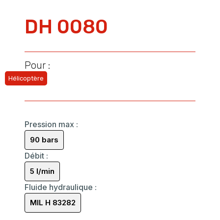
DH 0080
Pour :
Hélicoptère
Pression max
:
90 bars
Débit
:
5 l/min
Fluide hydraulique
:
MIL H 83282