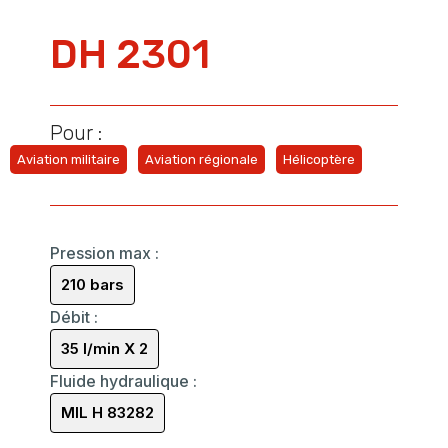
DH 2301
Pour :
Aviation militaire
Aviation régionale
Hélicoptère
Pression max
:
210 bars
Débit
:
35 l/min X 2
Fluide hydraulique
:
MIL H 83282