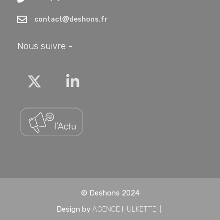
contact
deshons.fr
Nous suivre -
Twitter
Linkedin
© Deshons 2024
Design by
AGENCE HULKETTE
|