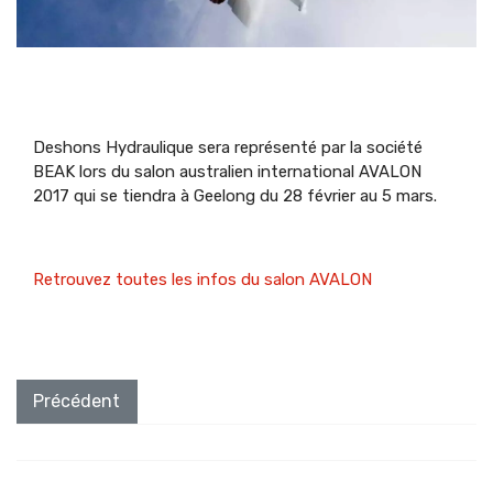
Deshons Hydraulique sera représenté par la société
BEAK lors du salon australien international AVALON
2017 qui se tiendra à Geelong du 28 février au 5 mars.
Retrouvez toutes les infos du salon AVALON
Article précédent : Nous étions présents au salon Inter
Précédent